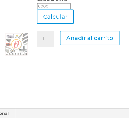
Calcular
Envio
Calcular
Porta
Añadir al carrito
Torneado
Sclcr
1212
F09
Para
Inserto
Ccmt
1204
cantidad
onal