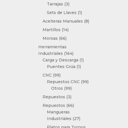
3
Tarrajas
3
productos
1
Sets de Llaves
1
producto
8
Aceiteras Manuales
8
productos
14
Martillos
14
productos
66
Morsas
66
productos
Herramientas
164
Industriales
164
productos
1
Carga y Descarga
1
1
producto
Puentes Grúa
1
producto
99
CNC
99
productos
99
Repuestos CNC
99
99
productos
Otros
99
productos
3
Repuestos
3
productos
66
Repuestos
66
productos
Mangueras
27
Industriales
27
productos
Platos para Tornos