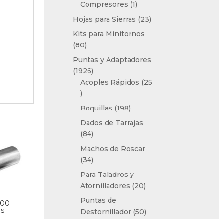
1
Compresores
1
producto
23
Hojas para Sierras
23
productos
Kits para Minitornos
80
80
productos
Puntas y Adaptadores
1926
1926
productos
Acoples Rápidos
25
25
productos
198
Boquillas
198
productos
Dados de Tarrajas
84
84
productos
Machos de Roscar
34
34
productos
Para Taladros y
20
Atornilladores
20
productos
Puntas de
,00
as
50
Destornillador
50