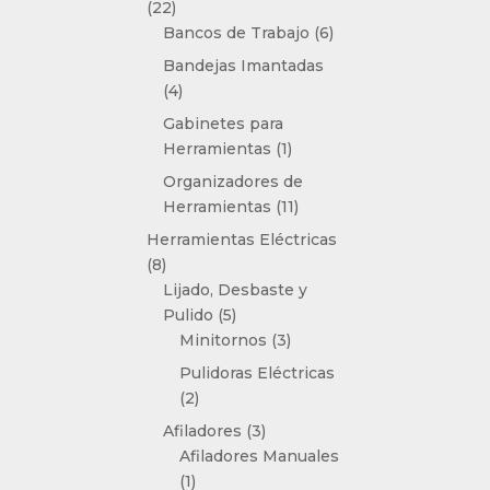
22
22
productos
6
Bancos de Trabajo
6
productos
Bandejas Imantadas
4
4
productos
Gabinetes para
1
Herramientas
1
producto
Organizadores de
11
Herramientas
11
productos
Herramientas Eléctricas
8
8
productos
Lijado, Desbaste y
5
Pulido
5
productos
3
Minitornos
3
productos
Pulidoras Eléctricas
2
2
productos
3
Afiladores
3
productos
Afiladores Manuales
1
1