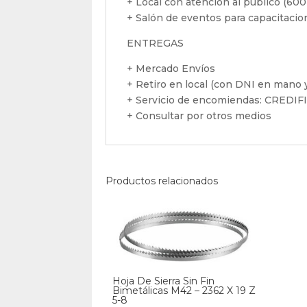
+ Local con atención al público (600
+ Salón de eventos para capacitaci
ENTREGAS
+ Mercado Envíos
+ Retiro en local (con DNI en mano y
+ Servicio de encomiendas: CREDI
+ Consultar por otros medios
Productos relacionados
Hoja De Sierra Sin Fin
Bimetálicas M42 – 2362 X 19 Z
5-8