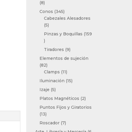
8
8
productos
345
Conos
345
productos
Cabezales Alesadores
5
5
productos
Pinzas y Boquillas
159
159
productos
9
Tiradores
9
productos
Elementos de sujeción
82
82
productos
11
Clamps
11
productos
15
Iluminación
15
productos
5
Izaje
5
productos
2
Platos Magnéticos
2
productos
Puntos Fijos y Giratorios
13
13
productos
7
Roscador
7
productos
Arte, Librería y Mercería
6