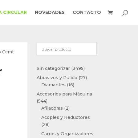
 CIRCULAR
NOVEDADES
CONTACTO
to Ccmt
3495
r
Sin categorizar
3495
productos
27
o
Abrasivos y Pulido
27
16
productos
Diamantes
16
productos
Accesorios para Máquina
544
544
productos
2
Afiladoras
2
productos
Acoples y Reductores
28
28
productos
Carros y Organizadores