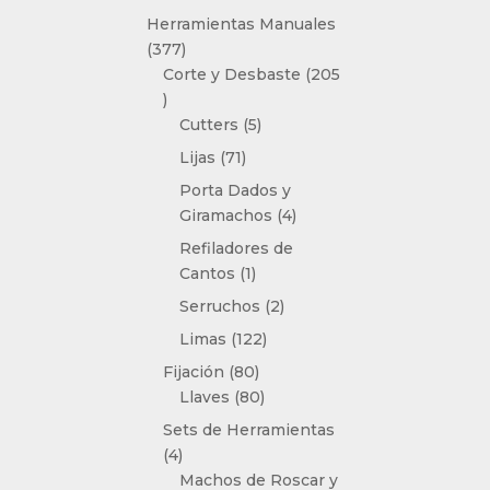
producto
Herramientas Manuales
377
377
productos
Corte y Desbaste
205
205
productos
5
Cutters
5
productos
71
Lijas
71
productos
Porta Dados y
4
Giramachos
4
productos
Refiladores de
1
Cantos
1
producto
2
Serruchos
2
productos
122
Limas
122
productos
80
Fijación
80
productos
80
Llaves
80
productos
Sets de Herramientas
4
4
productos
Machos de Roscar y