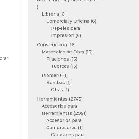
6
productos
6
Librería
6
productos
6
Comercial y Oficina
6
productos
Papeles para
6
Impresión
6
productos
16
Construcción
16
productos
15
Materiales de Obra
15
orar
15
productos
Fijaciones
15
productos
15
Tuercas
15
productos
1
Plomería
1
producto
1
Bombas
1
1
producto
Otras
1
producto
2743
Herramientas
2743
productos
Accesorios para
2051
Herramientas
2051
productos
Accesorios para
1
Compresores
1
producto
Cabezales para