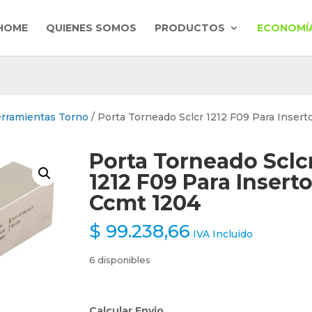
HOME
QUIENES SOMOS
PRODUCTOS
ECONOMÍA
erramientas Torno
/ Porta Torneado Sclcr 1212 F09 Para Inser
Porta Torneado Sclc
1212 F09 Para Insert
Ccmt 1204
$
99.238,66
IVA Incluido
6 disponibles
Calcular Envio