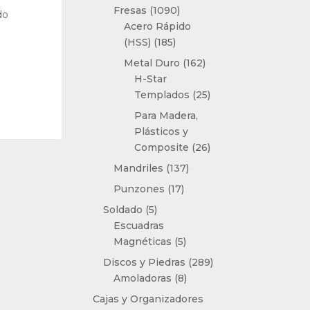
productos
1090
Fresas
1090
do
productos
Acero Rápido
185
(HSS)
185
productos
162
Metal Duro
162
productos
H-Star
25
Templados
25
productos
Para Madera,
Plásticos y
26
Composite
26
productos
137
Mandriles
137
productos
17
Punzones
17
productos
5
Soldado
5
productos
Escuadras
5
Magnéticas
5
productos
289
Discos y Piedras
289
8
productos
Amoladoras
8
productos
Cajas y Organizadores