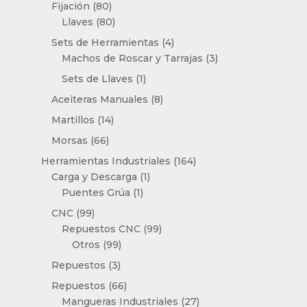
productos
80
Fijación
80
productos
80
Llaves
80
productos
4
Sets de Herramientas
4
productos
3
Machos de Roscar y Tarrajas
3
productos
1
Sets de Llaves
1
producto
8
Aceiteras Manuales
8
productos
14
Martillos
14
productos
66
Morsas
66
productos
164
Herramientas Industriales
164
1
productos
Carga y Descarga
1
1
producto
Puentes Grúa
1
producto
99
CNC
99
productos
99
Repuestos CNC
99
99
productos
Otros
99
productos
3
Repuestos
3
productos
66
Repuestos
66
productos
27
Mangueras Industriales
27