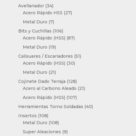
productos
34
Avellanador
34
productos
27
Acero Rápido HSS
27
productos
7
Metal Duro
7
productos
106
Bits y Cuchillas
106
productos
87
Acero Rápido (HSS)
87
productos
19
Metal Duro
19
productos
51
Calisuares / Escariadores
51
30
productos
Acero Rápido (HSS)
30
productos
21
Metal Duro
21
productos
128
Cojinete Dado Terraja
128
productos
21
Acero al Carbono Aleado
21
productos
107
Acero Rápido (HSS)
107
productos
40
Herramientas Torno Soldadas
40
productos
108
Insertos
108
productos
108
Metal Duro
108
productos
9
Super Aleaciones
9