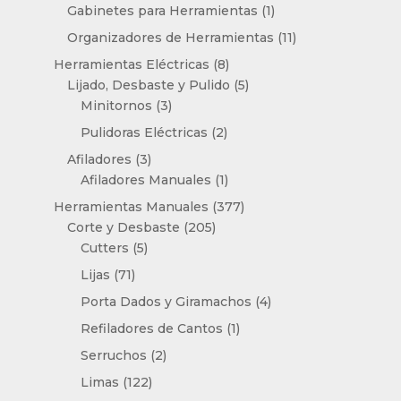
productos
1
Gabinetes para Herramientas
1
producto
11
Organizadores de Herramientas
11
productos
8
Herramientas Eléctricas
8
productos
5
Lijado, Desbaste y Pulido
5
3
productos
Minitornos
3
productos
2
Pulidoras Eléctricas
2
productos
3
Afiladores
3
productos
1
Afiladores Manuales
1
producto
377
Herramientas Manuales
377
205
productos
Corte y Desbaste
205
5
productos
Cutters
5
productos
71
Lijas
71
productos
4
Porta Dados y Giramachos
4
productos
1
Refiladores de Cantos
1
producto
2
Serruchos
2
productos
122
Limas
122