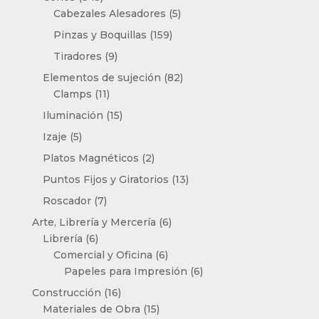
productos
5
Cabezales Alesadores
5
productos
159
Pinzas y Boquillas
159
productos
9
Tiradores
9
productos
82
Elementos de sujeción
82
11
productos
Clamps
11
productos
15
Iluminación
15
productos
5
Izaje
5
productos
2
Platos Magnéticos
2
productos
13
Puntos Fijos y Giratorios
13
productos
7
Roscador
7
productos
6
Arte, Librería y Mercería
6
6
productos
Librería
6
productos
6
Comercial y Oficina
6
productos
6
Papeles para Impresión
6
productos
16
Construcción
16
productos
15
Materiales de Obra
15