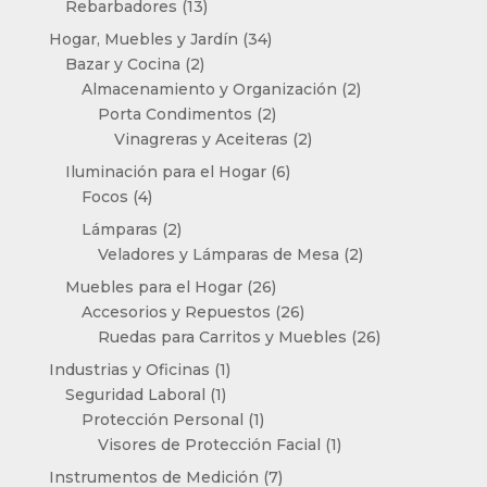
13
Rebarbadores
13
productos
34
Hogar, Muebles y Jardín
34
2
productos
Bazar y Cocina
2
productos
2
Almacenamiento y Organización
2
2
productos
Porta Condimentos
2
productos
2
Vinagreras y Aceiteras
2
productos
6
Iluminación para el Hogar
6
4
productos
Focos
4
productos
2
Lámparas
2
productos
2
Veladores y Lámparas de Mesa
2
productos
26
Muebles para el Hogar
26
productos
26
Accesorios y Repuestos
26
productos
26
Ruedas para Carritos y Muebles
26
productos
1
Industrias y Oficinas
1
1
producto
Seguridad Laboral
1
producto
1
Protección Personal
1
producto
1
Visores de Protección Facial
1
producto
7
Instrumentos de Medición
7