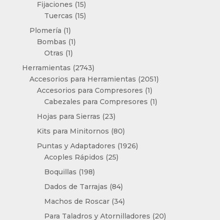
15
productos
Fijaciones
15
productos
15
Tuercas
15
productos
1
Plomería
1
producto
1
Bombas
1
1
producto
Otras
1
producto
2743
Herramientas
2743
productos
2051
Accesorios para Herramientas
2051
1
productos
Accesorios para Compresores
1
producto
1
Cabezales para Compresores
1
producto
23
Hojas para Sierras
23
productos
80
Kits para Minitornos
80
productos
1926
Puntas y Adaptadores
1926
25
productos
Acoples Rápidos
25
productos
198
Boquillas
198
productos
84
Dados de Tarrajas
84
productos
34
Machos de Roscar
34
productos
20
Para Taladros y Atornilladores
20