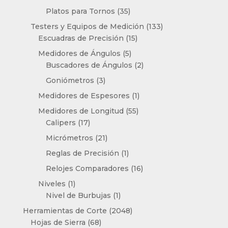
productos
35
Platos para Tornos
35
productos
133
Testers y Equipos de Medición
133
15
productos
Escuadras de Precisión
15
productos
5
Medidores de Ángulos
5
productos
2
Buscadores de Ángulos
2
productos
3
Goniómetros
3
productos
1
Medidores de Espesores
1
producto
55
Medidores de Longitud
55
17
productos
Calipers
17
productos
21
Micrómetros
21
productos
1
Reglas de Precisión
1
producto
16
Relojes Comparadores
16
productos
1
Niveles
1
producto
1
Nivel de Burbujas
1
producto
2048
Herramientas de Corte
2048
68
productos
Hojas de Sierra
68