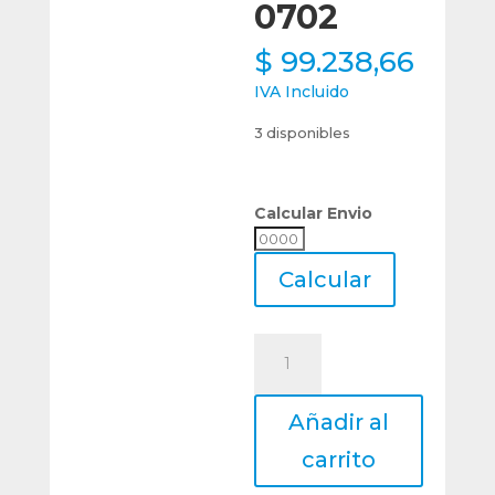
0702
$
99.238,66
IVA Incluido
3 disponibles
Calcular Envio
Calcular
Envio
Calcular
Porta
Torneado
Sdncn
Añadir al
1616
H07
carrito
Para