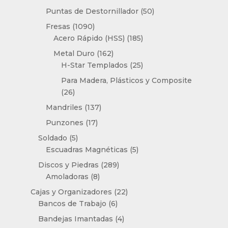
productos
50
Puntas de Destornillador
50
productos
1090
Fresas
1090
productos
185
Acero Rápido (HSS)
185
productos
162
Metal Duro
162
productos
25
H-Star Templados
25
productos
Para Madera, Plásticos y Composite
26
26
productos
137
Mandriles
137
productos
17
Punzones
17
productos
5
Soldado
5
productos
5
Escuadras Magnéticas
5
productos
289
Discos y Piedras
289
8
productos
Amoladoras
8
productos
22
Cajas y Organizadores
22
6
productos
Bancos de Trabajo
6
productos
4
Bandejas Imantadas
4