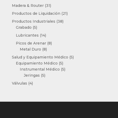
productos
31
Madera & Router
31
productos
21
Productos de Liquidación
21
productos
38
Productos Industriales
38
5
productos
Grabado
5
productos
14
Lubricantes
14
productos
8
Picos de Arenar
8
8
productos
Metal Duro
8
productos
5
Salud y Equipamiento Médico
5
5
productos
Equipamiento Médico
5
productos
5
Instrumental Médico
5
5
productos
Jeringas
5
productos
4
Válvulas
4
productos