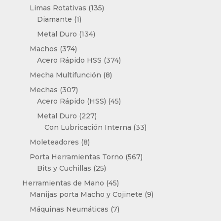
productos
135
Limas Rotativas
135
1
productos
Diamante
1
producto
134
Metal Duro
134
productos
374
Machos
374
productos
374
Acero Rápido HSS
374
productos
8
Mecha Multifunción
8
productos
307
Mechas
307
productos
45
Acero Rápido (HSS)
45
productos
227
Metal Duro
227
productos
33
Con Lubricación Interna
33
productos
8
Moleteadores
8
productos
567
Porta Herramientas Torno
567
25
productos
Bits y Cuchillas
25
productos
45
Herramientas de Mano
45
productos
9
Manijas porta Macho y Cojinete
9
productos
7
Máquinas Neumáticas
7
productos