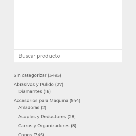
3495
Sin categorizar
3495
productos
27
Abrasivos y Pulido
27
16
productos
Diamantes
16
productos
544
Accesorios para Máquina
544
2
productos
Afiladoras
2
productos
28
Acoples y Reductores
28
productos
8
Carros y Organizadores
8
productos
345
Conos
345