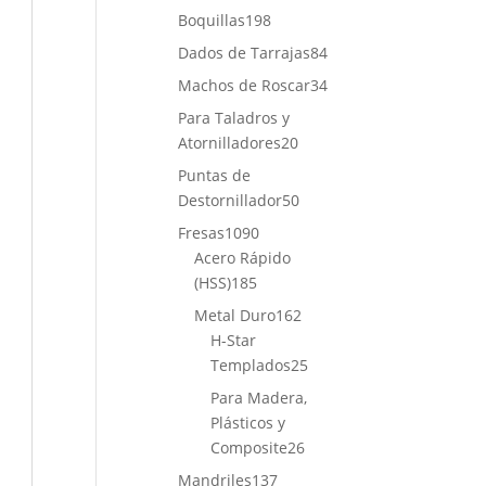
productos
198
Boquillas
198
productos
84
Dados de Tarrajas
84
productos
34
Machos de Roscar
34
productos
Para Taladros y
20
Atornilladores
20
productos
Puntas de
50
Destornillador
50
productos
1090
Fresas
1090
productos
Acero Rápido
185
(HSS)
185
productos
162
Metal Duro
162
productos
H-Star
25
Templados
25
productos
Para Madera,
Plásticos y
26
Composite
26
productos
137
Mandriles
137