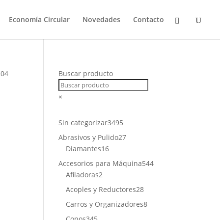
Economía Circular
Novedades
Contacto
204
Buscar producto
×
3495
Sin categorizar
3495
productos
27
Abrasivos y Pulido
27
16
productos
Diamantes
16
productos
544
Accesorios para Máquina
544
2
productos
Afiladoras
2
productos
28
Acoples y Reductores
28
productos
8
Carros y Organizadores
8
productos
345
Conos
345