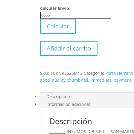
Calcular Envio
Calcular
Envio
Calcular
Porta
Añadir al carrito
Torneado
Tcknr
2525
M12
SKU:
TCKNR2525M12
Categoría:
Porta Herrami
Para
good_quality_thumbnail
,
immediate_payment
,
Inserto
Cnmg
Descripción
1204
Información adicional
cantidad
Descripción
_________ INSUMOS DIB S.R.L. – SAN MARTÍ