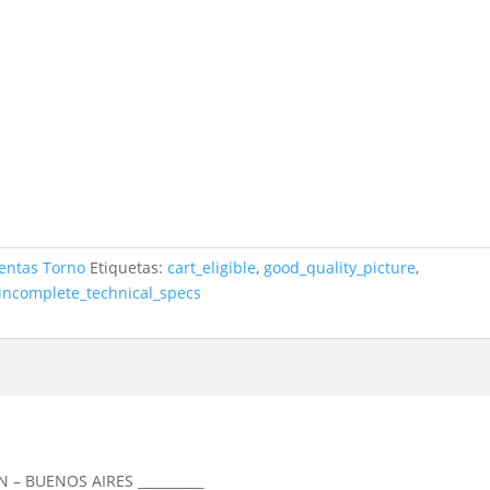
entas Torno
Etiquetas:
cart_eligible
,
good_quality_picture
,
incomplete_technical_specs
N – BUENOS AIRES __________