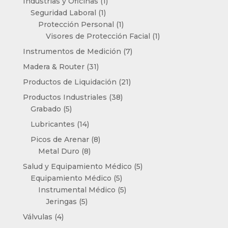
1
Industrias y Oficinas
1
1
producto
Seguridad Laboral
1
producto
1
Protección Personal
1
producto
1
Visores de Protección Facial
1
producto
7
Instrumentos de Medición
7
productos
31
Madera & Router
31
productos
21
Productos de Liquidación
21
productos
38
Productos Industriales
38
5
productos
Grabado
5
productos
14
Lubricantes
14
productos
8
Picos de Arenar
8
8
productos
Metal Duro
8
productos
5
Salud y Equipamiento Médico
5
5
productos
Equipamiento Médico
5
productos
5
Instrumental Médico
5
5
productos
Jeringas
5
productos
4
Válvulas
4