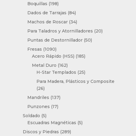
productos
198
Boquillas
198
productos
84
Dados de Tarrajas
84
productos
34
Machos de Roscar
34
productos
20
Para Taladros y Atornilladores
20
productos
50
Puntas de Destornillador
50
productos
1090
Fresas
1090
productos
185
Acero Rápido (HSS)
185
productos
162
Metal Duro
162
productos
25
H-Star Templados
25
productos
Para Madera, Plásticos y Composite
26
26
productos
137
Mandriles
137
productos
17
Punzones
17
productos
5
Soldado
5
productos
5
Escuadras Magnéticas
5
productos
289
Discos y Piedras
289