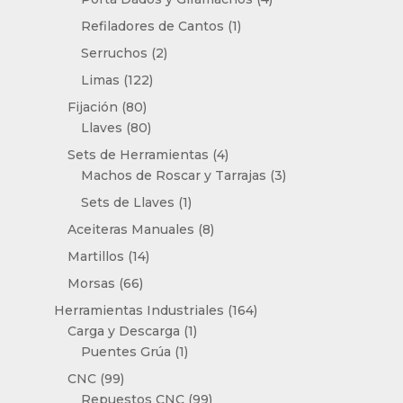
productos
1
Refiladores de Cantos
1
producto
2
Serruchos
2
productos
122
Limas
122
productos
80
Fijación
80
productos
80
Llaves
80
productos
4
Sets de Herramientas
4
productos
3
Machos de Roscar y Tarrajas
3
productos
1
Sets de Llaves
1
producto
8
Aceiteras Manuales
8
productos
14
Martillos
14
productos
66
Morsas
66
productos
164
Herramientas Industriales
164
1
productos
Carga y Descarga
1
1
producto
Puentes Grúa
1
producto
99
CNC
99
productos
99
Repuestos CNC
99