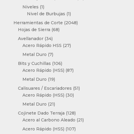
productos
1
Niveles
1
producto
1
Nivel de Burbujas
1
producto
2048
Herramientas de Corte
2048
68
productos
Hojas de Sierra
68
productos
34
Avellanador
34
productos
27
Acero Rápido HSS
27
productos
7
Metal Duro
7
productos
106
Bits y Cuchillas
106
productos
87
Acero Rápido (HSS)
87
productos
19
Metal Duro
19
productos
51
Calisuares / Escariadores
51
30
productos
Acero Rápido (HSS)
30
productos
21
Metal Duro
21
productos
128
Cojinete Dado Terraja
128
productos
21
Acero al Carbono Aleado
21
productos
107
Acero Rápido (HSS)
107