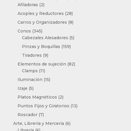
2
productos
Afiladoras
2
productos
28
Acoples y Reductores
28
productos
8
Carros y Organizadores
8
productos
345
Conos
345
productos
5
Cabezales Alesadores
5
productos
159
Pinzas y Boquillas
159
productos
9
Tiradores
9
productos
82
Elementos de sujeción
82
11
productos
Clamps
11
productos
15
Iluminación
15
productos
5
Izaje
5
productos
2
Platos Magnéticos
2
productos
13
Puntos Fijos y Giratorios
13
productos
7
Roscador
7
productos
6
Arte, Librería y Mercería
6
6
productos
Librería
6