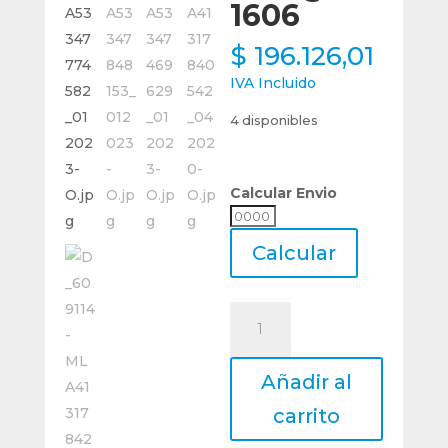
1606
$
196.126,01
IVA Incluido
4 disponibles
Calcular Envio
Calcular
Envio
Calcular
Porta
Torneado
Tclnr
Añadir al
3232
P16
carrito
Para