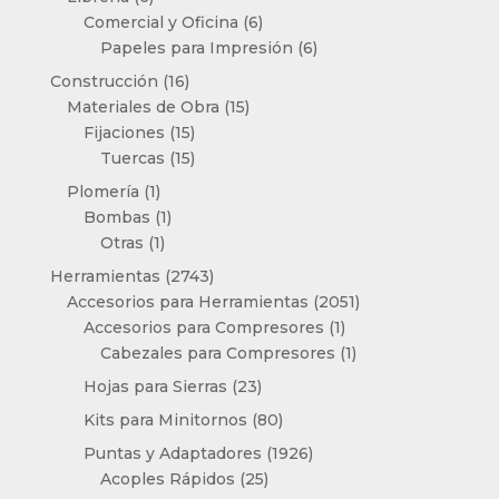
productos
6
Comercial y Oficina
6
productos
6
Papeles para Impresión
6
productos
16
Construcción
16
productos
15
Materiales de Obra
15
15
productos
Fijaciones
15
productos
15
Tuercas
15
productos
1
Plomería
1
producto
1
Bombas
1
1
producto
Otras
1
producto
2743
Herramientas
2743
productos
2051
Accesorios para Herramientas
2051
1
productos
Accesorios para Compresores
1
producto
1
Cabezales para Compresores
1
producto
23
Hojas para Sierras
23
productos
80
Kits para Minitornos
80
productos
1926
Puntas y Adaptadores
1926
25
productos
Acoples Rápidos
25