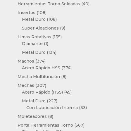
productos
40
Herramientas Torno Soldadas
40
productos
108
Insertos
108
productos
108
Metal Duro
108
productos
9
Super Aleaciones
9
productos
135
Limas Rotativas
135
1
productos
Diamante
1
producto
134
Metal Duro
134
productos
374
Machos
374
productos
374
Acero Rápido HSS
374
productos
8
Mecha Multifunción
8
productos
307
Mechas
307
productos
45
Acero Rápido (HSS)
45
productos
227
Metal Duro
227
productos
33
Con Lubricación Interna
33
productos
8
Moleteadores
8
productos
567
Porta Herramientas Torno
567