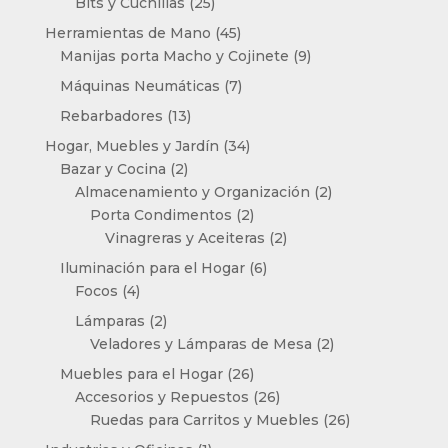
25
productos
Bits y Cuchillas
25
productos
45
Herramientas de Mano
45
productos
9
Manijas porta Macho y Cojinete
9
productos
7
Máquinas Neumáticas
7
productos
13
Rebarbadores
13
productos
34
Hogar, Muebles y Jardín
34
2
productos
Bazar y Cocina
2
productos
2
Almacenamiento y Organización
2
2
productos
Porta Condimentos
2
productos
2
Vinagreras y Aceiteras
2
productos
6
Iluminación para el Hogar
6
4
productos
Focos
4
productos
2
Lámparas
2
productos
2
Veladores y Lámparas de Mesa
2
productos
26
Muebles para el Hogar
26
productos
26
Accesorios y Repuestos
26
productos
26
Ruedas para Carritos y Muebles
26
productos