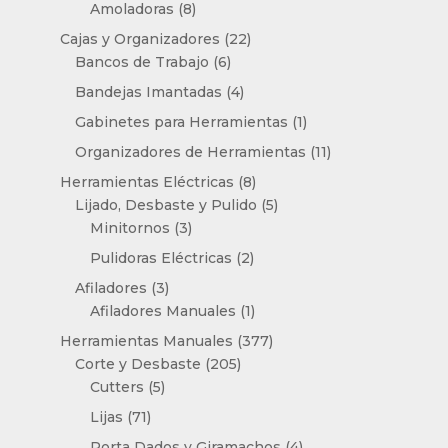
8
productos
Amoladoras
8
productos
22
Cajas y Organizadores
22
6
productos
Bancos de Trabajo
6
productos
4
Bandejas Imantadas
4
productos
1
Gabinetes para Herramientas
1
producto
11
Organizadores de Herramientas
11
productos
8
Herramientas Eléctricas
8
productos
5
Lijado, Desbaste y Pulido
5
3
productos
Minitornos
3
productos
2
Pulidoras Eléctricas
2
productos
3
Afiladores
3
productos
1
Afiladores Manuales
1
producto
377
Herramientas Manuales
377
205
productos
Corte y Desbaste
205
5
productos
Cutters
5
productos
71
Lijas
71
productos
4
Porta Dados y Giramachos
4