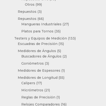
99
productos
Otros
99
productos
3
Repuestos
3
productos
66
Repuestos
66
productos
27
Mangueras Industriales
27
productos
35
Platos para Tornos
35
productos
133
Testers y Equipos de Medición
133
15
productos
Escuadras de Precisión
15
productos
5
Medidores de Ángulos
5
productos
2
Buscadores de Ángulos
2
productos
3
Goniómetros
3
productos
1
Medidores de Espesores
1
producto
55
Medidores de Longitud
55
17
productos
Calipers
17
productos
21
Micrómetros
21
productos
1
Reglas de Precisión
1
producto
16
Relojes Comparadores
16