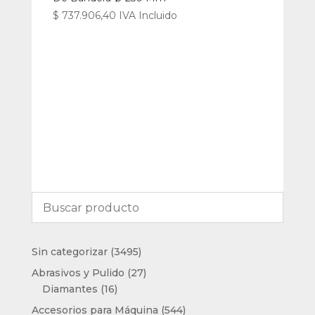
$
737.906,40
IVA Incluido
3495
Sin categorizar
3495
productos
27
Abrasivos y Pulido
27
16
productos
Diamantes
16
productos
544
Accesorios para Máquina
544