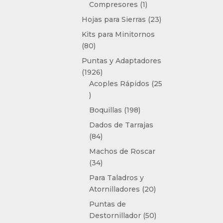
1
Compresores
1
producto
23
Hojas para Sierras
23
productos
Kits para Minitornos
80
80
productos
Puntas y Adaptadores
1926
1926
productos
Acoples Rápidos
25
25
productos
198
Boquillas
198
productos
Dados de Tarrajas
84
84
productos
Machos de Roscar
34
34
productos
Para Taladros y
20
Atornilladores
20
productos
Puntas de
50
Destornillador
50