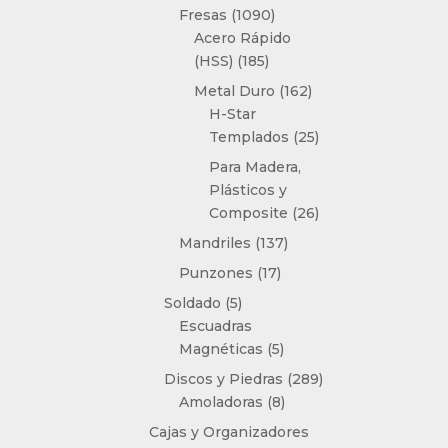
productos
1090
Fresas
1090
productos
Acero Rápido
185
(HSS)
185
productos
162
Metal Duro
162
productos
H-Star
25
Templados
25
productos
Para Madera,
Plásticos y
26
Composite
26
productos
137
Mandriles
137
productos
17
Punzones
17
productos
5
Soldado
5
productos
Escuadras
5
Magnéticas
5
productos
289
Discos y Piedras
289
8
productos
Amoladoras
8
productos
Cajas y Organizadores