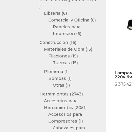
6
productos
6
Librería
6
productos
6
Comercial y Oficina
6
productos
Papeles para
6
Impresión
6
productos
16
Construcción
16
productos
15
Materiales de Obra
15
15
productos
Fijaciones
15
productos
15
Tuercas
15
productos
1
Plomería
1
Lampara
220v 6
producto
1
Bombas
1
$
375.42
1
producto
Otras
1
producto
2743
Herramientas
2743
productos
Accesorios para
2051
Herramientas
2051
productos
Accesorios para
1
Compresores
1
producto
Cabezales para