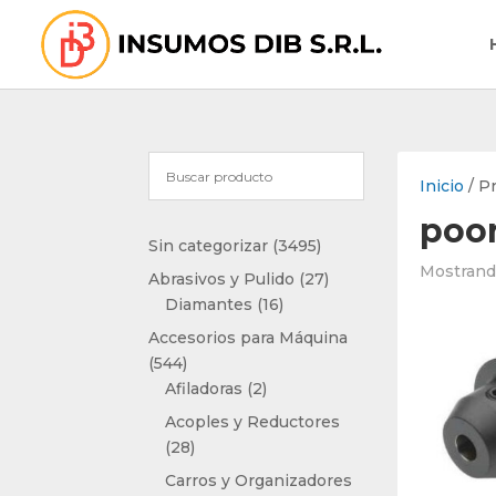
Inicio
/ P
poor
3495
Sin categorizar
3495
productos
Mostrando
27
Abrasivos y Pulido
27
16
productos
Diamantes
16
productos
Accesorios para Máquina
544
544
productos
2
Afiladoras
2
productos
Acoples y Reductores
28
28
productos
Carros y Organizadores