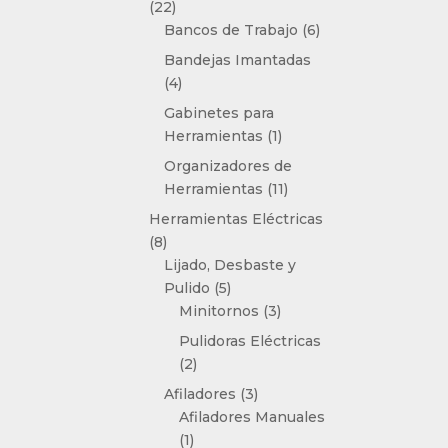
22
22
productos
6
Bancos de Trabajo
6
productos
Bandejas Imantadas
4
4
productos
Gabinetes para
1
Herramientas
1
producto
Organizadores de
11
Herramientas
11
productos
Herramientas Eléctricas
8
8
productos
Lijado, Desbaste y
5
Pulido
5
productos
3
Minitornos
3
productos
Pulidoras Eléctricas
2
2
productos
3
Afiladores
3
productos
Afiladores Manuales
1
1