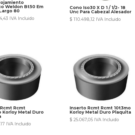
lojamiento
ico Weldon Bt50 Em
Cono Iso30 X D 1 / 1/2- 18
Largo 80
Unc Para Cabezal Alesador
4,43
IVA Incluido
$
110.498,12
IVA Incluido
 Rcmt Rcmt
Inserto Rcmt Rcmt 10t3mo
 Korloy Metal Duro
Korloy Metal Duro Plaquita
a
$
25.067,05
IVA Incluido
,17
IVA Incluido