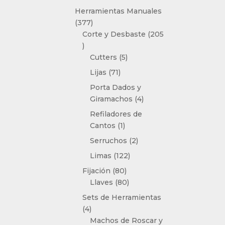
producto
Herramientas Manuales
377
377
productos
Corte y Desbaste
205
205
productos
5
Cutters
5
productos
71
Lijas
71
productos
Porta Dados y
4
Giramachos
4
productos
Refiladores de
1
Cantos
1
producto
2
Serruchos
2
productos
122
Limas
122
productos
80
Fijación
80
productos
80
Llaves
80
productos
Sets de Herramientas
4
4
productos
Machos de Roscar y