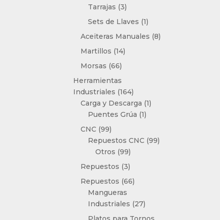
3
Tarrajas
3
productos
1
Sets de Llaves
1
producto
8
Aceiteras Manuales
8
productos
14
Martillos
14
productos
66
Morsas
66
productos
Herramientas
164
Industriales
164
productos
1
Carga y Descarga
1
1
producto
Puentes Grúa
1
producto
99
CNC
99
productos
99
Repuestos CNC
99
99
productos
Otros
99
productos
3
Repuestos
3
productos
66
Repuestos
66
productos
Mangueras
27
Industriales
27
productos
Platos para Tornos