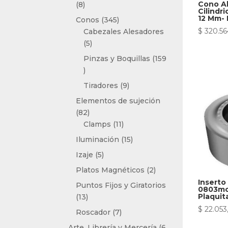
8
Cono A
8
Cilindr
productos
12 Mm- 
345
Conos
345
productos
$
320.56
Cabezales Alesadores
5
5
productos
Pinzas y Boquillas
159
159
productos
9
Tiradores
9
productos
Elementos de sujeción
82
82
productos
11
Clamps
11
productos
15
Iluminación
15
productos
5
Izaje
5
productos
2
Platos Magnéticos
2
productos
Inserto
Puntos Fijos y Giratorios
0803mo
Plaquit
13
13
productos
$
22.053
7
Roscador
7
productos
Arte, Librería y Mercería
6